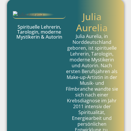
Julia
Aurelia
Spirituelle Lehrerin,
Tarologin, moderne
Julia Aurelia, in
Mystikerin & Autorin
Norddeutschland
geboren, ist spirituelle
Lehrerin, Tarologin,
moderne Mystikerin
und Autorin. Nach
ersten Berufsjahren als
Make-up-Artistin in der
Musik- und
Filmbranche wandte sie
sich nach einer
Krebsdiagnose im Jahr
2011 intensiv der
Spiritualität,
Energiearbeit und
persönlichen
Entwicklung zu.