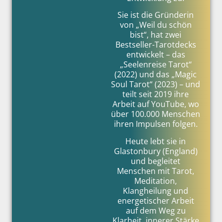
Sie ist die Gründerin
von „Weil du schön
bist“, hat zwei
Bestseller-Tarotdecks
entwickelt – das
„Seelenreise Tarot“
(2022) und das „Magic
Soul Tarot“ (2023) – und
teilt seit 2019 ihre
Arbeit auf YouTube, wo
über 100.000 Menschen
ihren Impulsen folgen.
Heute lebt sie in
Glastonbury (England)
und begleitet
Menschen mit Tarot,
Meditation,
Klangheilung und
energetischer Arbeit
auf dem Weg zu
Klarheit, innerer Stärke