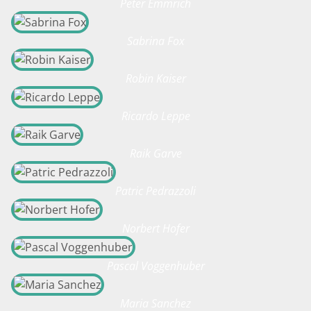
Peter Emmrich
Sabrina Fox
Robin Kaiser
Ricardo Leppe
Raik Garve
Patric Pedrazzoli
Norbert Hofer
Pascal Voggenhuber
Maria Sanchez