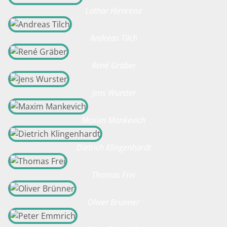
Lothar Hirnreise
Andreas Tilch
René Gräber
Jens Wurster
Maxim Mankevich
Dietrich Klingenhardt
Thomas Frei
Oliver Brünner