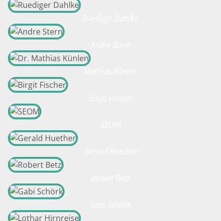
Ruediger Dahlke
Andre Stern
Mathias Künlen
Birgit Fischer
SEOM
Gerald Huether
Robert Betz
Gabi Schörk