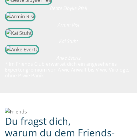
Beate Sibylle Pfeil
Armin Risi
Kai Stuht
Anke Evertz
* Im Friends Club erwartet dich ein angesehenes
Expertengremium von A wie Anwalt bis V wie Virologe,
ohne P wie Panik
Du fragst dich,
warum du dem Friends-