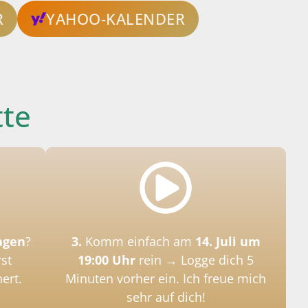
R
YAHOO-KALENDER
tte
agen
?
3.
Komm einfach am
14
. Juli um
st
19:00 Uhr
rein → Logge dich 5
ert.
Minuten vorher ein. Ich freue mich
sehr auf dich!