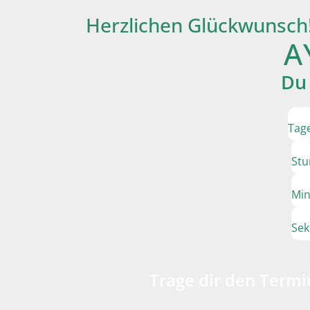
Herzlichen Glückwunsch!
A
Du 
Tag
St
Min
Se
Trage dir den Termin