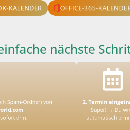
OK-KALENDER
OFFICE-365-KALENDE
einfache nächste Schri
uch Spam-Ordner)
von
2.
Termin eingetr
world.com
Super! → Du wir
sofort drin.
automatisch erinn