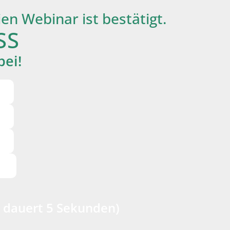
n Webinar ist bestätigt.
SS
bei!
 – dauert 5 Sekunden)