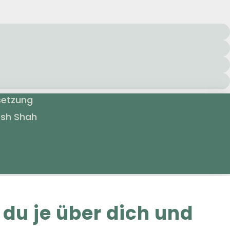
setzung
esh Shah
 du je über dich und