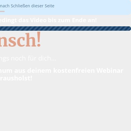
nach Schließen dieser Seite
edingt das Video bis zum Ende an!
nsch!
ings noch für dich…
ximum aus deinem kostenfreien Webinar
rausholst!