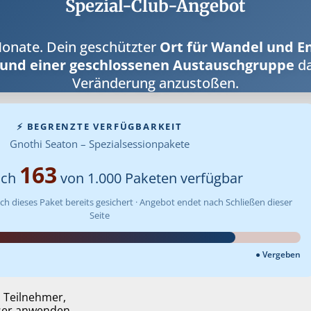
Spezial-Club-Angebot
 Monate. Dein geschützter
Ort für Wandel und En
 und einer geschlossenen Austauschgruppe
da
Veränderung anzustoßen.
⚡ BEGRENZTE VERFÜGBARKEIT
Gnothi Seaton – Spezialsessionpakete
163
och
von 1.000 Paketen verfügbar
h dieses Paket bereits gesichert · Angebot endet nach Schließen dieser
Seite
● Vergeben
n Teilnehmer,
sser anwenden