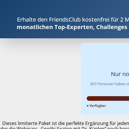
Erhalte den FriendsClub kostenfrei für 2
monatlichen Top-Experten, Challenges
Nur n
837
Personen haben sic
● Verfügbar
Dieses limitierte Paket ist die perfekte Ergänzung für jede
der die Webinars „Gnothi Seaton mit Dr. Künlen“ noch be