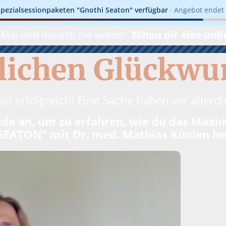
pezialsessionpaketen "Gnothi Seaton" verfügbar
· Angebot endet 
es Mal und danach nie wieder.
Schau dir also unb
lichen Glückwu
t erfolgreich! Eine Sache haben wir allerd
 Ende an, um zu erfahren, wie du das Ma
EATON" mit Dr. med. Mathias Künlen he