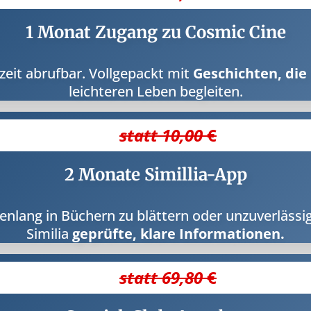
1 Monat Zugang zu Cosmic Cine
zeit abrufbar. Vollgepackt mit
Geschichten, di
leichteren Leben begleiten.
statt 10,00
€
2 Monate Simillia-App
denlang in Büchern zu blättern oder unzuverläs
Similia
geprüfte, klare Informationen.
statt 69,80
€