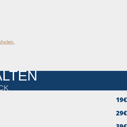
sholen.
ALTEN
ICK
19€
29€
39€