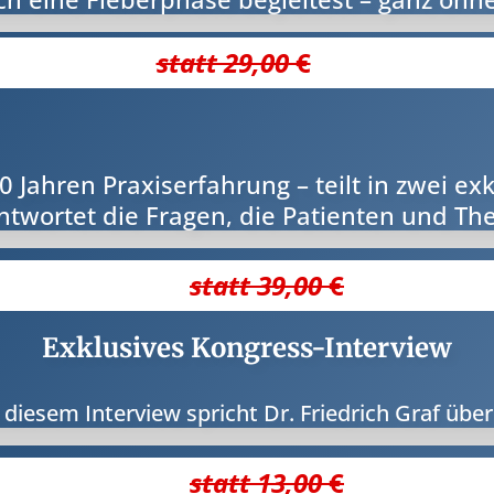
statt 29,00
€
0 Jahren Praxiserfahrung – teilt in zwei e
twortet die Fragen, die Patienten und Th
statt 39,00
€
Exklusives Kongress-Interview
 diesem Interview spricht Dr. Friedrich Graf über 
statt 13,00
€