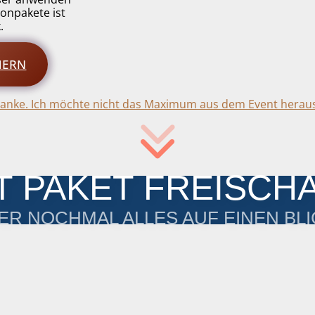
onpakete ist
.
HERN
anke. Ich möchte nicht das Maximum aus dem Event herau
T PAKET FREISCH
ER NOCHMAL ALLES AUF EINEN BL