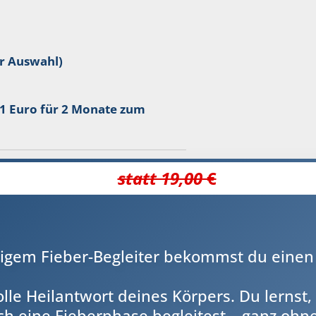
ur Auswahl)
 1 Euro für 2 Monate zum
statt 19,00
€
tigem Fieber-Begleiter bekommst du einen kl
tvolle Heilantwort deines Körpers. Du lernst
ch eine Fieberphase begleitest – ganz oh